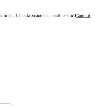
ants-shorts
headwear
accessories
other-stuff
Contact