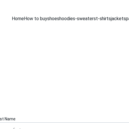
Home
How to buy
shoes
hoodies-sweaters
t-shirts
jackets
p
Contact Us
Get in touch for assistance with Taobao and Alibaba 
purchases.
rst Name