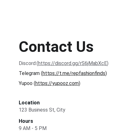
Contact Us
Discord:(
https://discord.gg/rS6jMabXcE
) 
Telegram (
https://t.me/repfashionfinds
) 
Yupoo (
https://yupooz.com
) 
Location
123 Business St, City
Hours
9 AM - 5 PM