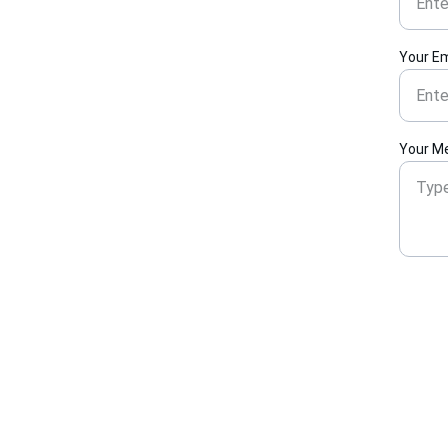
Your Em
Your M